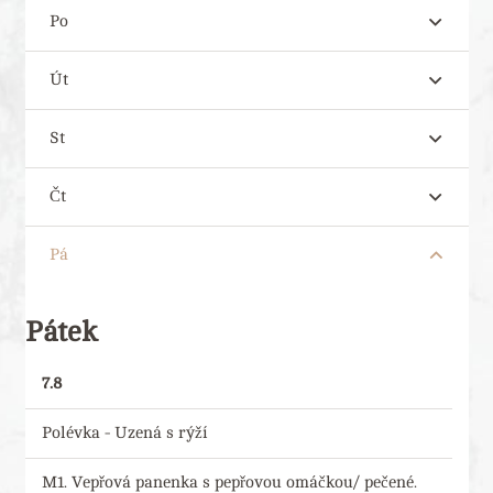
Po
Út
St
Čt
Pá
Pátek
7.8
Polévka - Uzená s rýží
M1. Vepřová panenka s pepřovou omáčkou/ pečené.