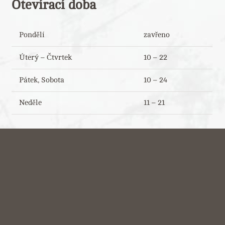
Otevírací doba
Pondělí
zavřeno
Úterý – Čtvrtek
10 – 22
Pátek, Sobota
10 – 24
Neděle
11 – 21
Kontakt
info@pizzeria-kristiano.cz
+420 728 977 777