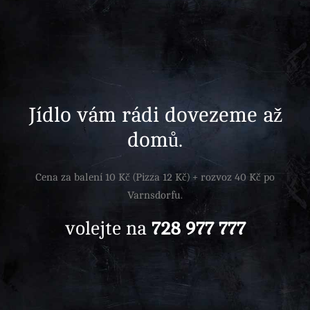
Jídlo vám rádi dovezeme až
domů.
Cena za balení 10 Kč (Pizza 12 Kč) + rozvoz 40 Kč po
Varnsdorfu.
volejte na
728 977 777